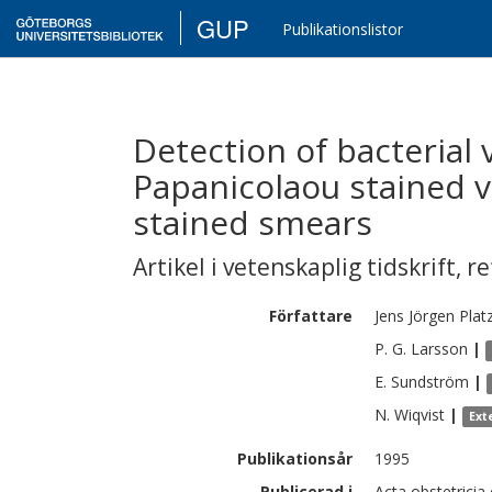
GUP
Publikationslistor
Detection of bacterial 
Papanicolaou stained 
stained smears
Artikel i vetenskaplig tidskrift
,
re
Författare
Jens Jörgen
Plat
P. G.
Larsson
|
E.
Sundström
|
N.
Wiqvist
|
Ext
Publikationsår
1995
Publicerad i
Acta obstetricia