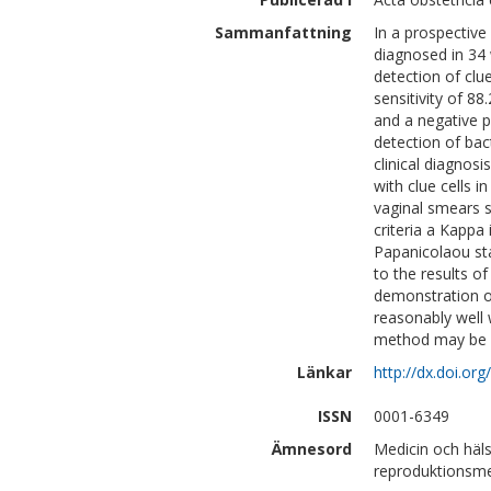
Sammanfattning
In a prospective
diagnosed in 34 
detection of clu
sensitivity of 88
and a negative p
detection of bac
clinical diagno
with clue cells i
vaginal smears 
criteria a Kappa
Papanicolaou st
to the results of
demonstration of
reasonably well 
method may be m
Länkar
http://dx.doi.o
ISSN
0001-6349
Ämnesord
Medicin och häls
reproduktionsme