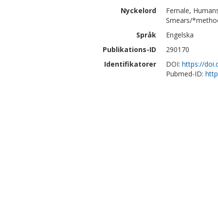
Nyckelord
Female, Humans,
Smears/*methods
Språk
Engelska
Publikations-ID
290170
Identifikatorer
DOI:
https://do
Pubmed-ID:
htt