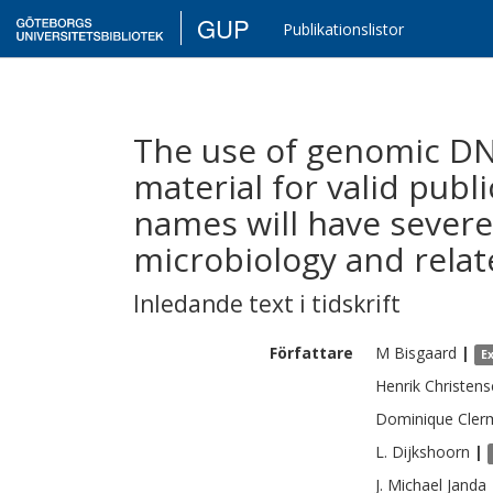
GUP
Publikationslistor
The use of genomic DN
material for valid publi
names will have severe 
microbiology and relat
Inledande text i tidskrift
Författare
M
Bisgaard
|
E
Henrik
Christen
Dominique
Cler
L.
Dijkshoorn
|
J. Michael
Janda