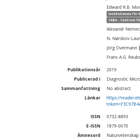
Edward R.B.
Mo
Institutionen för
CARe - Centrum fö
Alexandr
Nemec
N.
Nørskov-Laur
Jörg
Overmann
Frans A.G.
Reub
Publikationsår
2019
Publicerad i
Diagnostic Micro
Sammanfattning
No abstract.
Länkar
https://reader.
token=F3C97B
ISSN
0732-8893
E-ISSN
1879-0070
Ämnesord
Naturvetenskap |