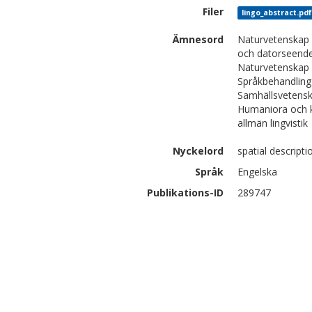
Filer
lingo_abstract.pd
Ämnesord
Naturvetenskap 
och datorseend
Naturvetenskap 
Språkbehandling 
Samhällsvetenska
Humaniora och k
allmän lingvistik
Nyckelord
spatial descript
Språk
Engelska
Publikations-ID
289747