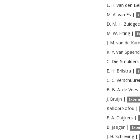
L. H.
van den Be
M. A.
van Es
|
E
D. M. H.
Zuidgee
M. W.
Elting
|
E
J. M.
van de Ka
K. Y.
van Spaend
C.
Die-Smulders
E. H.
Brilstra
|
E
C. C.
Verschuure
B. B. A.
de Vries
J.
Bruijn
|
Exter
Kalliopi
Sofou
|
F. A.
Duijkers
|
B.
Jaeger
|
Exte
J. H.
Schieving
|