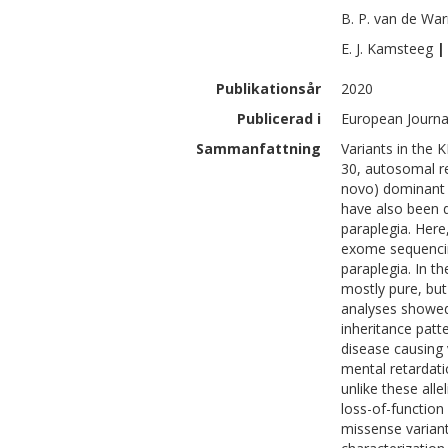
B. P.
van de War
E. J.
Kamsteeg
|
Publikationsår
2020
Publicerad i
European Journa
Sammanfattning
Variants in the 
30, autosomal r
novo) dominant m
have also been 
paraplegia. Here
exome sequencing
paraplegia. In t
mostly pure, but
analyses showed
inheritance patt
disease causing 
mental retardati
unlike these all
loss-of-function 
missense varian