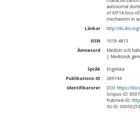
characterization
autosomal domina
of KIF1A loss-of
mechanism in au
Länkar
http://dx.doi.o
ISSN
1018-4813
Ämnesord
Medicin och häl
| Medicinsk gen
Språk
Engelska
Publikations-ID
289744
Identifikatorer
DOI:
https://do
Scopus-ID: 850
Pubmed-ID:
htt
ISI-ID: 0005025