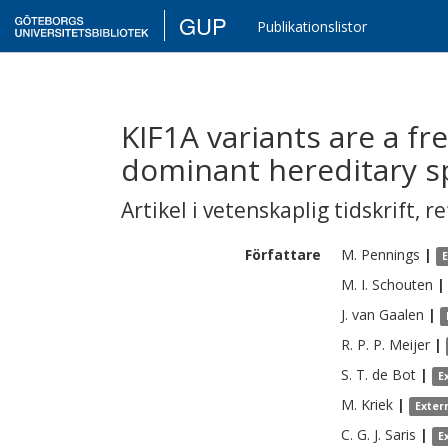
GUP
Publikationslistor
KIF1A variants are a f
dominant hereditary sp
Artikel i vetenskaplig tidskrift
,
re
Författare
M.
Pennings
|
M. I.
Schouten
|
J.
van Gaalen
|
R. P. P.
Meijer
|
S. T.
de Bot
|
E
M.
Kriek
|
Exter
C. G. J.
Saris
|
E