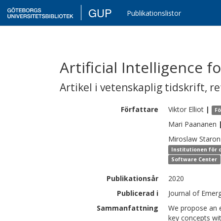
GUP
Publikationslistor
Artificial Intelligence 
Artikel i vetenskaplig tidskrift
,
re
Författare
Viktor
Elliot
|
Fö
Mari
Paananen
Miroslaw
Staron
Institutionen för
Software Center
Publikationsår
2020
Publicerad i
Journal of Emerg
Sammanfattning
We propose an ex
key concepts wit