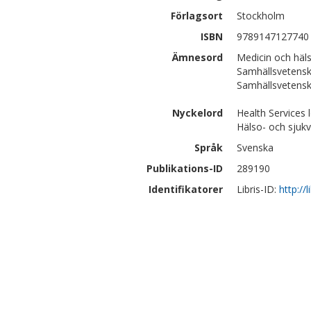
Förlagsort
Stockholm
ISBN
9789147127740
Ämnesord
Medicin och häl
Samhällsvetenska
Samhällsvetensk
Nyckelord
Health Services l
Hälso- och sjukvå
Språk
Svenska
Publikations-ID
289190
Identifikatorer
Libris-ID:
http://