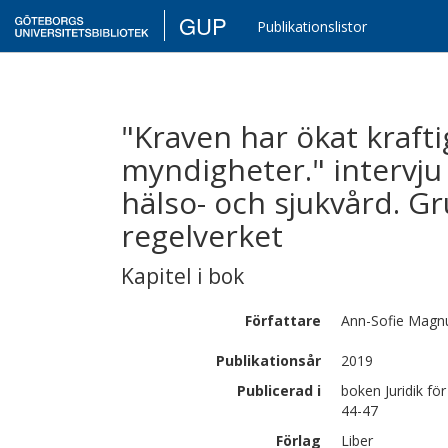
GUP
Publikationslistor
"Kraven har ökat kraft
myndigheter." intervju 
hälso- och sjukvård. G
regelverket
Kapitel i bok
Författare
Ann-Sofie
Magn
Publikationsår
2019
Publicerad i
boken Juridik fö
44-47
Förlag
Liber