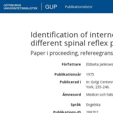
GUP
Publikationslistor
Identification of inter
different spinal reflex
Paper i proceeding
,
refereegran
Författare
Elzbieta
Jankow
Publikationsår
1975
Publicerad i
In: Golgi Centen
York, 235-246.
Ämnesord
Medicin och häl
Språk
Engelska
Publikations-ID
288707