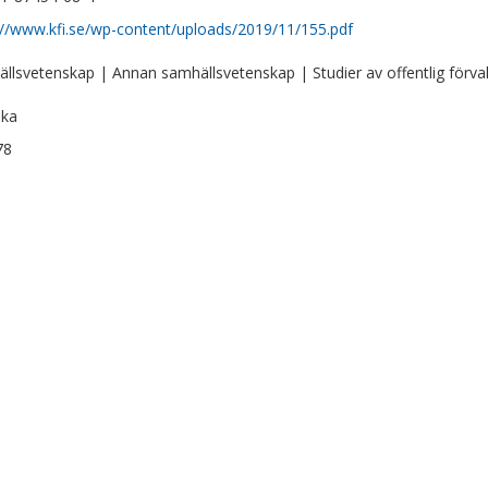
://www.kfi.se/wp-content/uploads/2019/11/155.pdf
llsvetenskap | Annan samhällsvetenskap | Studier av offentlig förval
ska
78