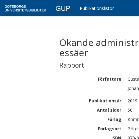
GUP
Publikationslistor
Ökande administrat
essäer
Rapport
Författare
Gusta
Johan
Publikationsår
2019
Antal sidor
50
Förlag
Kommu
Förlagsort
Göte
ISBN
978-9