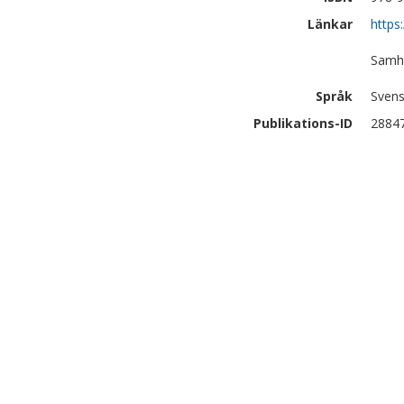
Länkar
https
Samhä
Språk
Sven
Publikations-ID
2884