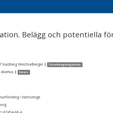
ion. Belägg och potentiella för
f
Kastberg Weichselberger
|
Förvaltningshögskolan
Alvehus
|
Extern
nforsking i Västsverige
borg
1-87454-68-4