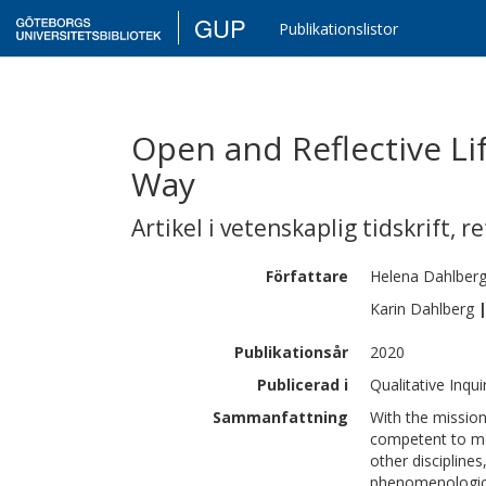
GUP
Publikationslistor
Open and Reflective Li
Way
Artikel i vetenskaplig tidskrift
,
re
Författare
Helena
Dahlber
Karin
Dahlberg
Publikationsår
2020
Publicerad i
Qualitative Inqui
Sammanfattning
With the mission 
competent to me
other disciplines
phenomenologica