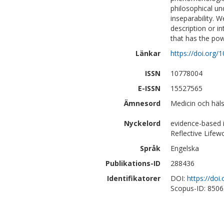
philosophical un
inseparability. 
description or i
that has the pow
Länkar
https://doi.org
ISSN
10778004
E-ISSN
15527565
Ämnesord
Medicin och häl
Nyckelord
evidence-based 
Reflective Lifew
Språk
Engelska
Publikations-ID
288436
Identifikatorer
DOI:
https://do
Scopus-ID: 850