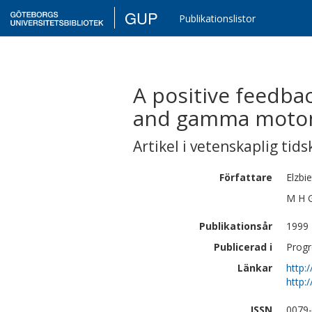
GUP
Publikationslistor
A positive feedbac
and gamma motone
Artikel i vetenskaplig tids
Författare
Elzbi
M H
Publikationsår
1999
Publicerad i
Progr
Länkar
http:
http:
ISSN
0079