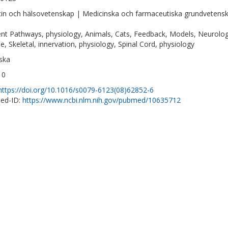
in och hälsovetenskap | Medicinska och farmaceutiska grundvetens
ent Pathways, physiology, Animals, Cats, Feedback, Models, Neurolog
e, Skeletal, innervation, physiology, Spinal Cord, physiology
ska
10
https://doi.org/10.1016/s0079-6123(08)62852-6
ed-ID:
https://www.ncbi.nlm.nih.gov/pubmed/10635712