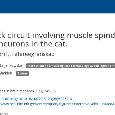
k circuit involving muscle spin
urons in the cat.
krift
,
refereegranskad
eta
Jankowska
|
Institutionen för fysiologi och farmakologi, Avdelningen för f
Gladden
|
Extern
ess in brain research, 123, 149-56
//dx.doi.org/10.1016/s0079-6123(08)62852-6
//www.ncbi.nlm.nih.gov/entrez/query.fcgi?cmd=Retrieve&db=PubMed&
-6123