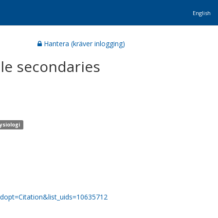
English
Hantera (kräver inlogging)
dle secondaries
ysiologi
dopt=Citation&list_uids=10635712