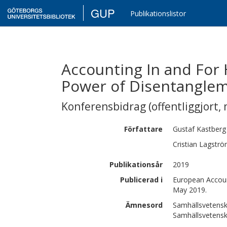
GUP
Publikationslistor
Accounting In and For 
Power of Disentangle
Konferensbidrag (offentliggjort, 
Författare
Gustaf
Kastberg
Cristian
Lagstr
Publikationsår
2019
Publicerad i
European Accoun
May 2019.
Ämnesord
Samhällsvetensk
Samhällsvetenska