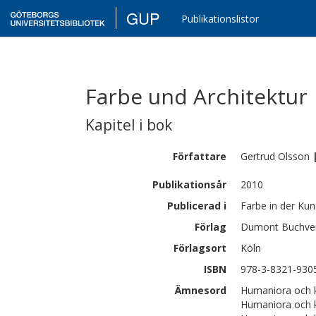
GUP
Publikationslistor
Farbe und Architektur
Kapitel i bok
Författare
Gertrud
Olsson
Publikationsår
2010
Publicerad i
Farbe in der Kun
Förlag
Dumont Buchve
Förlagsort
Köln
ISBN
978-3-8321-930
Ämnesord
Humaniora och k
Humaniora och k