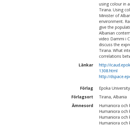
using colour in a
Tirana. Using co
Minister of Alba
environment. Ram
give the populat
Albanian contemp
video Dammi i Co
discuss the expr
Tirana. What int
correlations bet
Länkar
http://icaud.epo
1308.html
http://dspace.e
Förlag
Epoka University
Förlagsort
Tirana, Albania
Ämnesord
Humaniora och ko
Humaniora och k
Humaniora och k
Humaniora och k