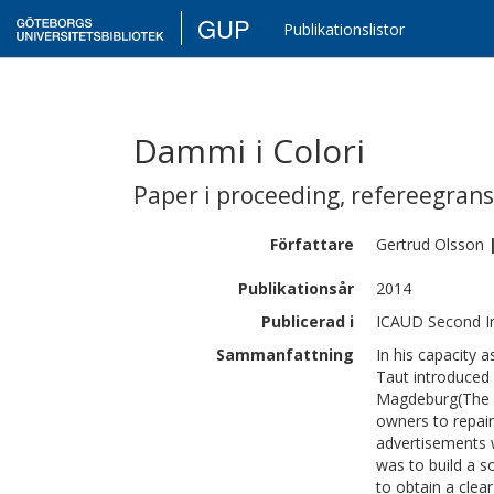
GUP
Publikationslistor
Dammi i Colori
Paper i proceeding
,
refereegran
Författare
Gertrud
Olsson
Publikationsår
2014
Publicerad i
ICAUD Second In
Sammanfattning
In his capacity 
Taut introduced
Magdeburg(The C
owners to repaint
advertisements w
was to build a s
to obtain a clea