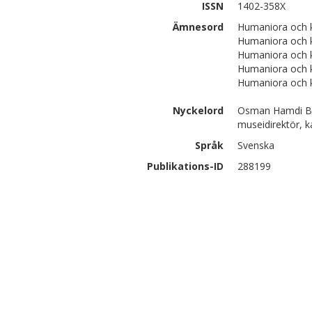
ISSN
1402-358X
Ämnesord
Humaniora och k
Humaniora och k
Humaniora och k
Humaniora och 
Humaniora och k
Nyckelord
Osman Hamdi Bey,
museidirektör, ka
Språk
Svenska
Publikations-ID
288199