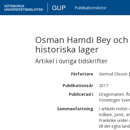
GUP
Publikationslistor
Osman Hamdi Bey och
historiska lager
Artikel i övriga tidskrifter
Författare
Gertrud
Olsson
Publikationsår
2017
Publicerad i
Dragomanen. Årss
Föreningen Svens
Sammanfattning
I artikeln möte
målare, jurist, a
Frankrike under
till det egna la