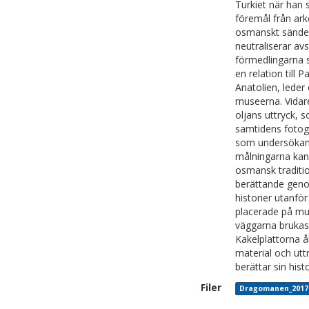
Turkiet när han 
föremål från ar
osmanskt sändebu
neutraliserar av
förmedlingarna s
en relation till 
Anatolien, leder 
museerna. Vidar
oljans uttryck, s
samtidens fotogr
som undersökandet
målningarna kan 
osmansk traditio
berättande geno
historier utanf
placerade på mus
väggarna brukas 
Kakelplattorna å
material och utt
berättar sin his
Filer
Dragomanen_2017