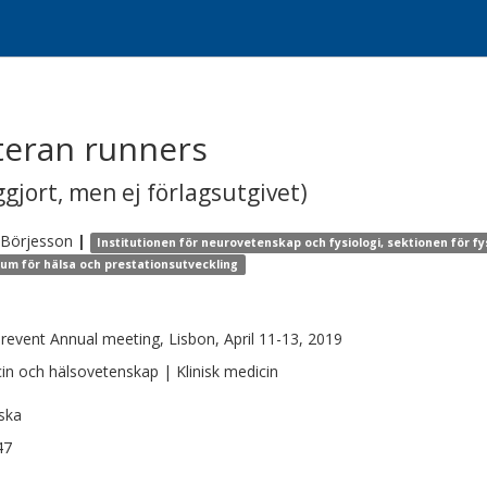
teran runners
gjort, men ej förlagsutgivet)
Börjesson
|
Institutionen för neurovetenskap och fysiologi, sektionen för fy
um för hälsa och prestationsutveckling
revent Annual meeting, Lisbon, April 11-13, 2019
in och hälsovetenskap | Klinisk medicin
ska
47