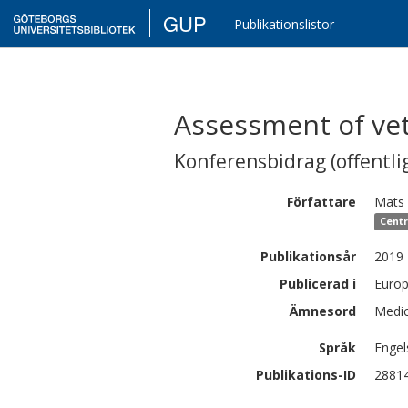
GUP
Publikationslistor
Assessment of ve
Konferensbidrag (offentlig
Författare
Mats
Centr
Publikationsår
2019
Publicerad i
Europ
Ämnesord
Medic
Språk
Engel
Publikations-ID
2881