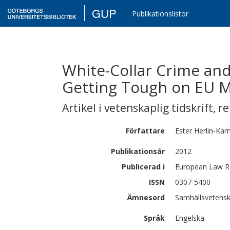
GUP
Publikationslistor
White-Collar Crime and
Getting Tough on EU 
Artikel i vetenskaplig tidskrift
,
re
Författare
Ester
Herlin-Karn
Publikationsår
2012
Publicerad i
European Law Re
ISSN
0307-5400
Ämnesord
Samhällsvetenska
Språk
Engelska