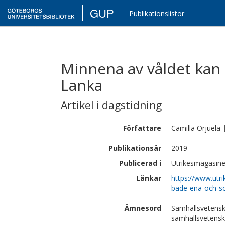
GUP
Publikationslistor
Minnena av våldet kan
Lanka
Artikel i dagstidning
Författare
Camilla
Orjuela
Publikationsår
2019
Publicerad i
Utrikesmagasine
Länkar
https://www.utr
bade-ena-och-so
Ämnesord
Samhällsvetensk
samhällsvetens