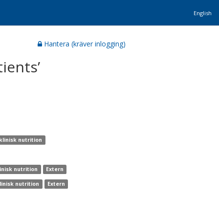
English
Hantera (kräver inlogging)
ients’
linisk nutrition
inisk nutrition
Extern
inisk nutrition
Extern