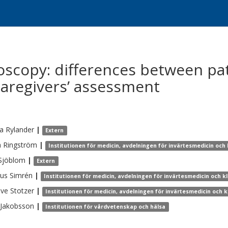
oscopy: differences between pat
aregivers’ assessment
ca
Rylander
|
Extern
a
Ringström
|
Institutionen för medicin, avdelningen för invärtesmedicin och k
Sjöblom
|
Extern
us
Simrén
|
Institutionen för medicin, avdelningen för invärtesmedicin och kl
Ove
Stotzer
|
Institutionen för medicin, avdelningen för invärtesmedicin och kl
Jakobsson
|
Institutionen för vårdvetenskap och hälsa