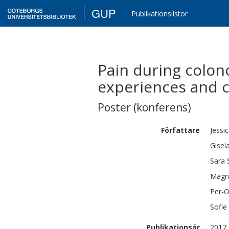
GUP
Publikationslistor
Pain during colon
experiences and c
Poster (konferens)
Författare
Jessi
Gisel
Sara
Magn
Per-
Sofie
Publikationsår
2017