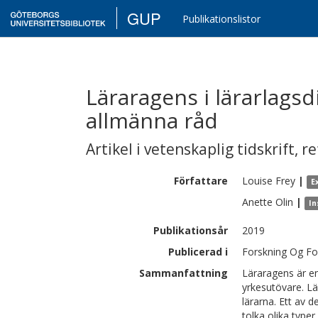
GUP
Publikationslistor
Läraragens i lärarlags
allmänna råd
Artikel i vetenskaplig tidskrift
,
re
Författare
Louise
Frey
|
E
Anette
Olin
|
In
Publikationsår
2019
Publicerad i
Forskning Og For
Sammanfattning
Läraragens är en
yrkesutövare. Lär
lärarna. Ett av 
tolka olika typer