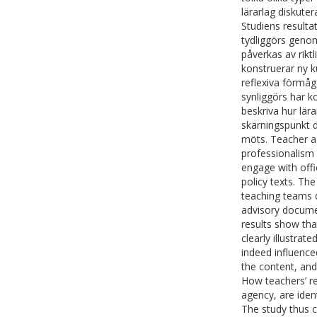
lärarlag diskuter
Studiens resultat 
tydliggörs genom
påverkas av riktl
konstruerar ny k
reflexiva förmåg
synliggörs har ko
beskriva hur lära
skärningspunkt d
möts. Teacher a
professionalism 
engage with offic
policy texts. T
teaching teams d
advisory docume
results show tha
clearly illustrat
indeed influence
the content, an
How teachers’ ref
agency, are iden
The study thus c