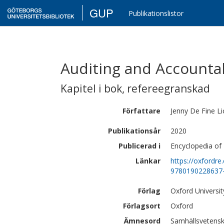
GUP
Publikationslistor
Auditing and Accountab
Kapitel i bok
,
refereegranskad
Författare
Jenny
De Fine Li
Publikationsår
2020
Publicerad i
Encyclopedia of 
Länkar
https://oxfordr
9780190228637
Förlag
Oxford Universit
Förlagsort
Oxford
Ämnesord
Samhällsvetenska