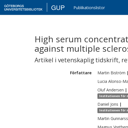
GUP
Publikationslistor
High serum concentrat
against multiple sclero
Artikel i vetenskaplig tidskrift
,
re
Författare
Martin
Biström
Lucia
Alonso-Ma
Oluf
Andersen
|
Institutionen för
Daniel
Jons
|
Institutionen för
Martin
Gunnars
Magnus
Vrethe