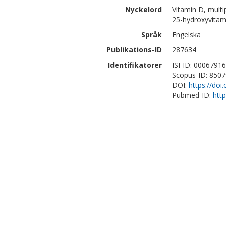
Nyckelord
Vitamin D, multip
25-hydroxyvitam
Språk
Engelska
Publikations-ID
287634
Identifikatorer
ISI-ID: 0006791
Scopus-ID: 850
DOI:
https://do
Pubmed-ID:
htt