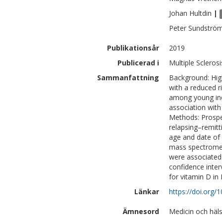
Johan
Hultdin
|
Peter
Sundströ
Publikationsår
2019
Publicerad i
Multiple Sclerosi
Sammanfattning
Background: Hig
with a reduced ri
among young indi
association with 
Methods: Prospec
relapsing–remitt
age and date of
mass spectrometr
were associated 
confidence inter
for vitamin D in
Länkar
https://doi.org
Ämnesord
Medicin och häls