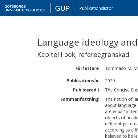
GUP
Publikationslistor
Language ideology and
Kapitel i bok
,
refereegranskad
Författare
Tommaso M.
Mi
Publikationsår
2020
Publicerad i
The Concise Ency
Sammanfattning
The notion of la
about language an
are equal” in te
objects of academ
different pictur
according to dif
believed to be le