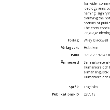
for wider commun
ideology aims to
naming, signifyin
clarifying the n
notions of public
The entry concl
language ideolo
Förlag
Wiley Blackwell
Förlagsort
Hoboken
ISBN
978-1-119-1473
Ämnesord
Samhällsvetensk
Humaniora och k
allmän lingvistik
Humaniora och ko
Språk
Engelska
Publikations-ID
287518