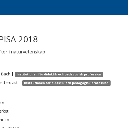
PISA 2018
fter i naturvetenskap
Bach
|
Institutionen för didaktik och pedagogisk profession
etterqvist
|
Institutionen för didaktik och pedagogisk profession
dor
erket
kholm