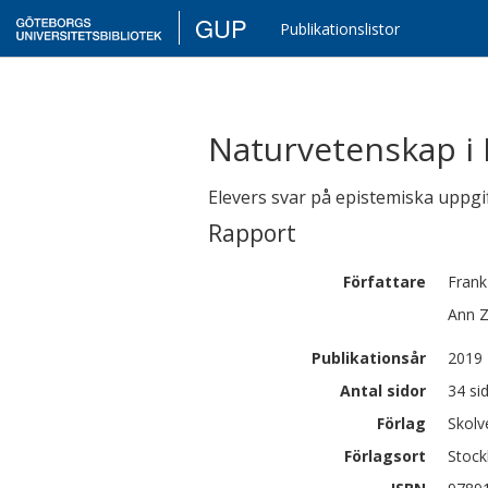
GUP
Publikationslistor
Naturvetenskap i 
Elevers svar på epistemiska uppgi
Rapport
Författare
Frank
Ann
Z
Publikationsår
2019
Antal sidor
34 si
Förlag
Skolv
Förlagsort
Stoc