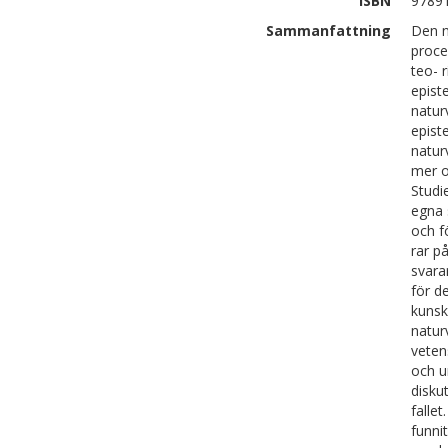
ISBN
9789
Sammanfattning
Den n
proce
teo- 
epist
natur
epist
natur
mer o
Studi
egna s
och f
rar p
svara
för d
kunsk
natur
veten
och u
disku
falle
funni