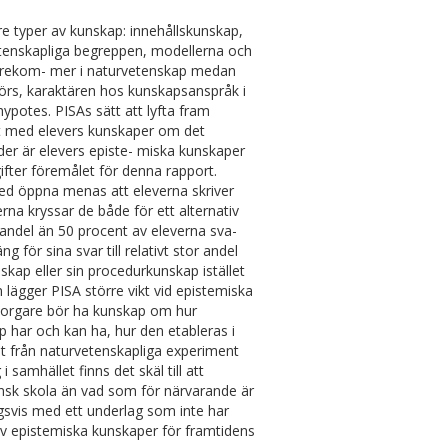
re typer av kunskap: innehållskunskap,
tenskapliga begreppen, modellerna och
förekom- mer i naturvetenskap medan
förs, karaktären hos kunskapsanspråk i
potes. PISAs sätt att lyfta fram
rt med elevers kunskaper om det
er är elevers episte- miska kunskaper
fter föremålet för denna rapport.
Med öppna menas att eleverna skriver
terna kryssar de både för ett alternativ
e andel än 50 procent av eleverna sva-
 för sina svar till relativt stor andel
kap eller sin procedurkunskap istället
lägger PISA större vikt vid epistemiska
borgare bör ha kunskap om hur
 har och kan ha, hur den etableras i
at från naturvetenskapliga experiment
amhället finns det skäl till att
ensk skola än vad som för närvarande är
ngsvis med ett underlag som inte har
av epistemiska kunskaper för framtidens