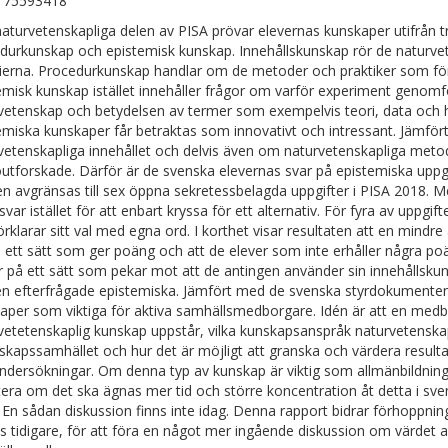
175593418
aturvetenskapliga delen av PISA prövar elevernas kunskaper utifrån t
durkunskap och epistemisk kunskap. Innehållskunskap rör de naturve
rierna. Procedurkunskap handlar om de metoder och praktiker som 
emisk kunskap istället innehåller frågor om varför experiment genom
vetenskap och betydelsen av termer som exempelvis teori, data och hy
emiska kunskaper får betraktas som innovativt och intressant. Jämfö
vetenskapliga innehållet och delvis även om naturvetenskapliga metod
utforskade. Därför är de svenska elevernas svar på epistemiska uppgi
en avgränsas till sex öppna sekretessbelagda uppgifter i PISA 2018. 
var istället för att enbart kryssa för ett alternativ. För fyra av uppgif
örklarar sitt val med egna ord. I korthet visar resultaten att en mindr
å ett sätt som ger poäng och att de elever som inte erhåller några poäng
r på ett sätt som pekar mot att de antingen använder sin innehållskuns
en efterfrågade epistemiska. Jämfört med de svenska styrdokumenten 
aper som viktiga för aktiva samhällsmedborgare. Idén är att en med
vetetenskaplig kunskap uppstår, vilka kunskapsanspråk naturvetenskap
skapssamhället och hur det är möjligt att granska och värdera result
ndersökningar. Om denna typ av kunskap är viktig som allmänbildning i s
tera om det ska ägnas mer tid och större koncentration åt detta i sv
t. En sådan diskussion finns inte idag. Denna rapport bidrar förhoppni
ts tidigare, för att föra en något mer ingående diskussion om värdet 