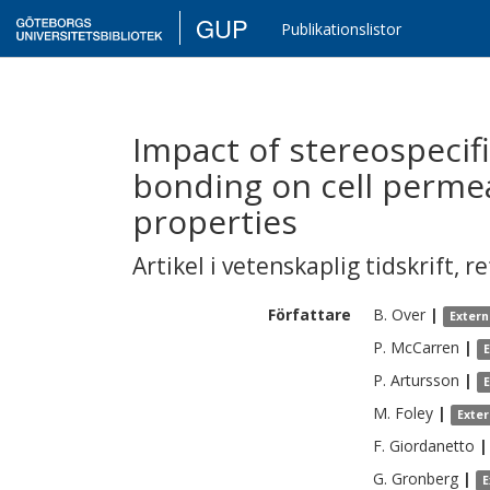
GUP
Publikationslistor
Impact of stereospecif
bonding on cell permea
properties
Artikel i vetenskaplig tidskrift
,
re
Författare
B.
Over
|
Extern
P.
McCarren
|
P.
Artursson
|
M.
Foley
|
Exte
F.
Giordanetto
|
G.
Gronberg
|
E