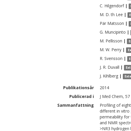
C.
Hilgendorf
|
M. D. th
Lee
|
Pär
Matsson
|
G.
Muncipinto
|
M.
Pellisson
|
E
M. W.
Perry
|
E
R.
Svensson
|
E
J. R.
Duvall
|
Ex
J.
Kihlberg
|
Ext
Publikationsår
2014
Publicerad i
J Med Chem, 57 
Sammanfattning
Profiling of eigh
different in vitro
permeability for
and NMR spectro
>NR3 hydrogen bo