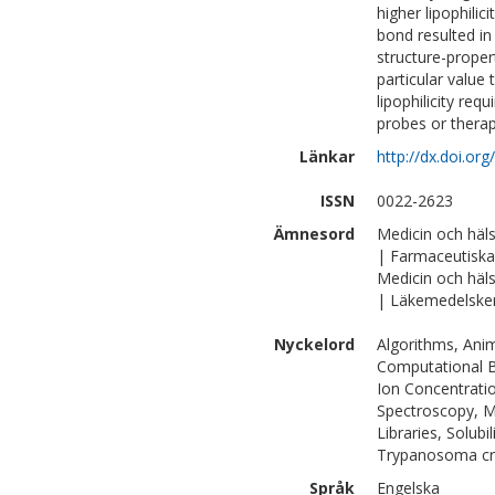
higher lipophilic
bond resulted in
structure-proper
particular value 
lipophilicity req
probes or therape
Länkar
http://dx.doi.or
ISSN
0022-2623
Ämnesord
Medicin och häl
| Farmaceutiska
Medicin och häl
| Läkemedelske
Nyckelord
Algorithms, Anim
Computational B
Ion Concentratio
Spectroscopy, M
Libraries, Solubi
Trypanosoma cru
Språk
Engelska