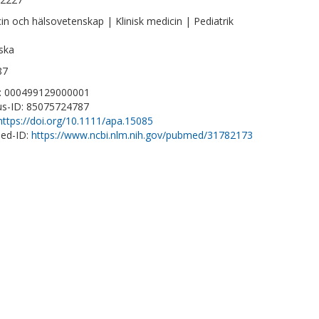
in och hälsovetenskap | Klinisk medicin | Pediatrik
ska
87
D: 000499129000001
s-ID: 85075724787
https://doi.org/10.1111/apa.15085
ed-ID:
https://www.ncbi.nlm.nih.gov/pubmed/31782173