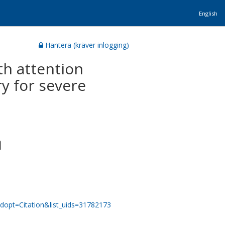
English
Hantera (kräver inlogging)
th attention
y for severe
dopt=Citation&list_uids=31782173