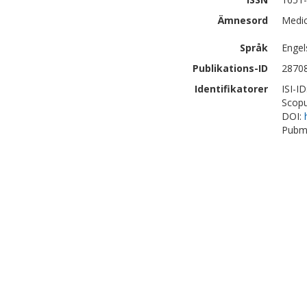
Ämnesord
Medic
Språk
Engel
Publikations-ID
2870
Identifikatorer
ISI-I
Scopu
DOI:
Pubm