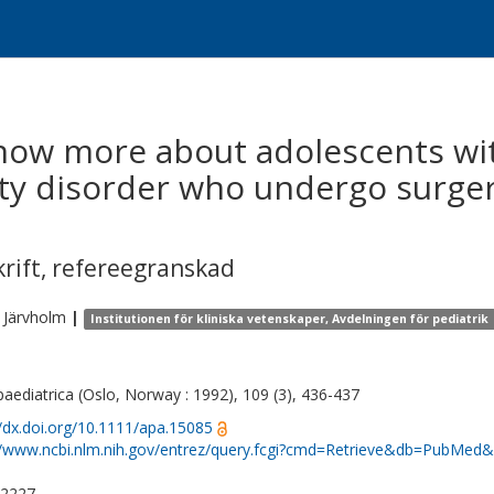
know more about adolescents wi
vity disorder who undergo surger
krift
,
refereegranskad
Järvholm
|
Institutionen för kliniska vetenskaper, Avdelningen för pediatrik
paediatrica (Oslo, Norway : 1992), 109 (3), 436-437
//dx.doi.org/10.1111/apa.15085
//www.ncbi.nlm.nih.gov/entrez/query.fcgi?cmd=Retrieve&db=PubMed&
-2227