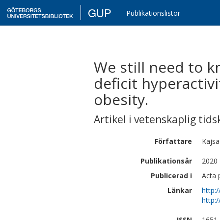
GUP
Publikationslistor
We still need to 
deficit hyperacti
obesity.
Artikel i vetenskaplig tids
Författare
Kajsa
Publikationsår
2020
Publicerad i
Acta 
Länkar
http:
http:
ISSN
1651