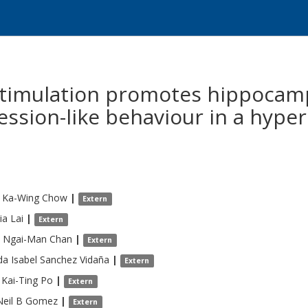
 stimulation promotes hippocam
ssion-like behaviour in a hyper
 Ka-Wing
Chow
|
Extern
ia
Lai
|
Extern
e Ngai-Man
Chan
|
Extern
da Isabel
Sanchez Vidaña
|
Extern
 Kai-Ting
Po
|
Extern
Neil B
Gomez
|
Extern