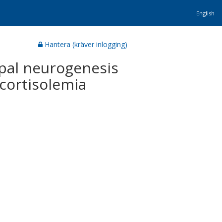
English
Hantera (kräver inlogging)
pal neurogenesis
cortisolemia