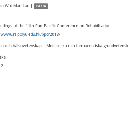
on Wui-Man
Lau
|
Extern
edings of the 11th Pan-Pacific Conference on Rehabilitation
//www6.rs.polyu.edu.hk/ppcr2018/
in och hälsovetenskap | Medicinska och farmaceutiska grundvetens
ska
12