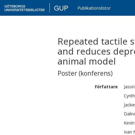
GUP
Publikationslistor
Repeated tactile
and reduces depre
animal model
Poster (konferens)
Författare
Jason
Cynth
Jacki
Dalin
Kevin
Ivan 