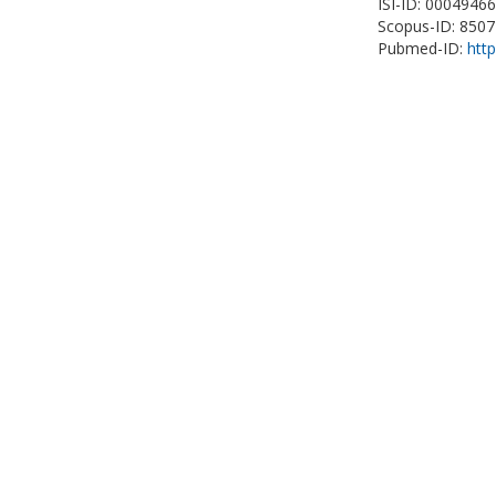
ISI-ID: 0004946
Scopus-ID: 850
Pubmed-ID:
htt