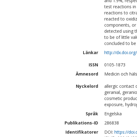
and 1.9%, respec
test reactions in
reactions to cit
reacted to oxidiz
components, or o
detected using t
to be of little v
concluded to be
Länkar
http://dx.doi.or
ISSN
0105-1873
Ämnesord
Medicin och häl
Nyckelord
allergic contact 
geranial, geranio
cosmetic product
exposure, hydrop
Språk
Engelska
Publikations-ID
286838
Identifikatorer
DOI:
https://doi