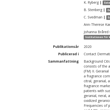
K.
Ryberg
|
Ext
B.
Stenberg
|
E
C.
Svedman
|
E
Ann-Therese
Ka
Johanna
Bråred 
Institutionen för
Publikationsår
2020
Publicerad i
Contact Dermatit
Sammanfattning
Background Citra
consists of the a
(FM) II. Geranial
a fragrance comp
citral, geranial,
fragrance marker
patients with su
geranial, neral, 
oxidized geranio
Frequencies of p