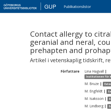
GUP
Publikationslistor
Contact allergy to citra
geranial and neral, cou
prehapten and prohapt
Artikel i vetenskaplig tidskrift
,
re
Författare
Lina
Hagvall
|
Institutionen för
M.
Bruze
|
Exte
M.
Engfeldt
|
E
M.
Isaksson
|
E
M.
Lindberg
|
E