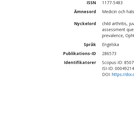
ISSN
1177-5483
Ämnesord
Medicin och häls
Nyckelord
child arthritis, j
assessment questi
prevalence, Oph
Språk
Engelska
Publikations-ID
286573
Identifikatorer
Scopus-ID: 850
ISI-ID: 0004921
DOI:
https://doi