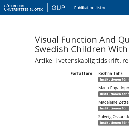
GUP
Publikationslistor
Visual Function And Qua
Swedish Children With J
Artikel i vetenskaplig tidskrift
,
re
Författare
Rezhna
Taha
|
Institutionen för
Maria
Papadopo
Institutionen för
Madeleine
Zette
Institutionen för
Solveig
Oskarsdo
Institutionen för 