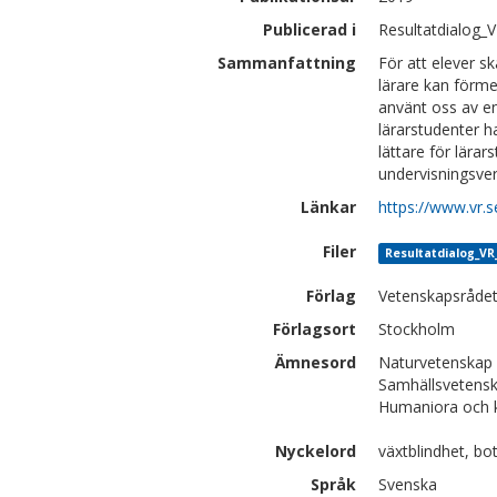
Publicerad i
Resultatdialog_
Sammanfattning
För att elever sk
lärare kan förme
använt oss av en
lärarstudenter ha
lättare för lärar
undervisningsverk
Länkar
https://www.vr
Filer
Resultatdialog_VR
Förlag
Vetenskapsråde
Förlagsort
Stockholm
Ämnesord
Naturvetenskap 
Samhällsvetensk
Humaniora och 
Nyckelord
växtblindhet, bo
Språk
Svenska