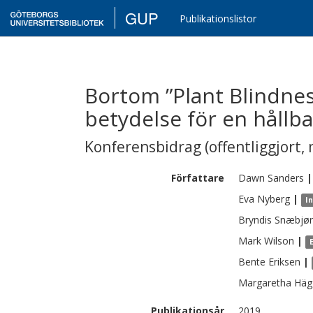
GUP
Publikationslistor
Bortom ”Plant Blindnes
betydelse för en hållba
Konferensbidrag (offentliggjort, 
Författare
Dawn
Sanders
|
Eva
Nyberg
|
I
Bryndis
Snæbjør
Mark
Wilson
|
Bente
Eriksen
|
Margaretha
Häg
Publikationsår
2019