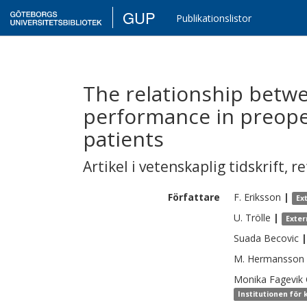
GUP
Publikationslistor
The relationship betw
performance in preope
patients
Artikel i vetenskaplig tidskrift
,
re
Författare
F.
Eriksson
|
Ex
U.
Trölle
|
Exter
Suada
Becovic
|
M.
Hermansson
Monika
Fagevik
Institutionen för 