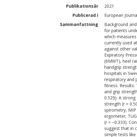
Publikationsår
2021
Publicerad i
European Journal
Sammanfattning
Background and 
for patients und
which measures 
currently used at
against other va
Expiratory Pres
(6MWT), heel rai
handgrip strengt
hospitals in Swe
respiratory and 
fitness. Results
and grip strengt
0.529). A strong
strength (r = 0
spirometry, MIP 
ergometer, TUG 
(r = −0.333). Co
suggest that in 
simple tests lik