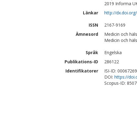
2019 Informa UK 
Länkar
http://dx.doi.o
ISSN
2167-9169
Ämnesord
Medicin och häl
Medicin och häl
Språk
Engelska
Publikations-ID
286122
Identifikatorer
ISI-ID: 0006726
DOI:
https://do
Scopus-ID: 850