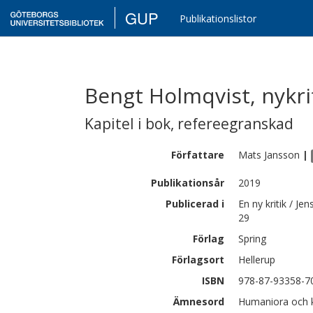
GUP
Publikationslistor
Bengt Holmqvist, nykrit
Kapitel i bok
,
refereegranskad
Författare
Mats
Jansson
|
Publikationsår
2019
Publicerad i
En ny kritik / J
29
Förlag
Spring
Förlagsort
Hellerup
ISBN
978-87-93358-7
Ämnesord
Humaniora och ko