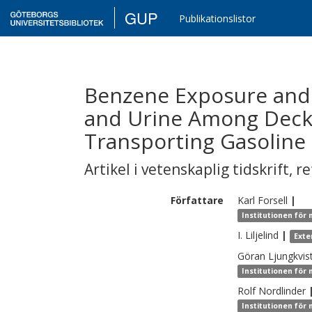
GUP
Publikationslistor
Benzene Exposure and 
and Urine Among Deck
Transporting Gasoline
Artikel i vetenskaplig tidskrift
,
re
Författare
Karl
Forsell
|
Institutionen för
I.
Liljelind
|
Exte
Göran
Ljungkvis
Institutionen för
Rolf
Nordlinder
Institutionen för