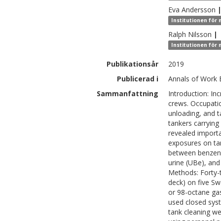
Eva
Andersson
Institutionen för
Ralph
Nilsson
|
Institutionen för
Publikationsår
2019
Publicerad i
Annals of Work 
Sammanfattning
Introduction: I
crews. Occupati
unloading, and t
tankers carrying
revealed import
exposures on ta
between benzene
urine (UBe), and
Methods: Forty-
deck) on five Sw
or 98-octane ga
used closed syst
tank cleaning w