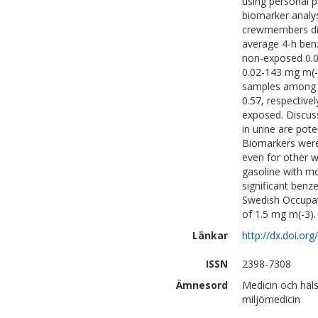
using personal p
biomarker analys
crewmembers did 
average 4-h ben
non-exposed 0.0
0.02-143 mg m(-3
samples among ex
0.57, respective
exposed. Discus
in urine are pot
Biomarkers were
even for other w
gasoline with mo
significant ben
Swedish Occupat
of 1.5 mg m(-3).
Länkar
http://dx.doi.o
ISSN
2398-7308
Ämnesord
Medicin och häl
miljömedicin