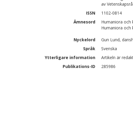
av Vetenskapsrå
ISSN
1102-0814
Ämnesord
Humaniora och k
Humaniora och 
Nyckelord
Gun Lund, dansh
Språk
Svenska
Ytterligare information
Artikeln är reda
Publikations-ID
285986