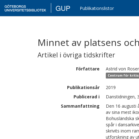
GUP
Publikationslistor
Minnet av platsens och
Artikel i övriga tidskrifter
Författare
Astrid von
Rose
Centrum för kriti
Publikationsår
2019
Publicerad i
Danstidningen, 
Sammanfattning
Den 16 augusti 
av sina mest ik
Bohusländska sk
spår i dansarkive
skrivits inom ra
utforskning av u