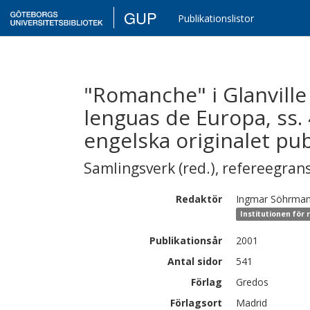
GUP
Publikationslistor
"Romanche" i Glanville 
lenguas de Europa, ss.
engelska originalet pub
Samlingsverk (red.)
,
refereegran
Redaktör
Ingmar
Söhrma
Institutionen för
Publikationsår
2001
Antal sidor
541
Förlag
Gredos
Förlagsort
Madrid