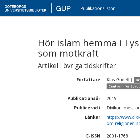
GUP
Publikationslistor
Hör islam hemma i Tysk
som motkraft
Artikel i övriga tidskrifter
Författare
Klas
Grinell
|
In
Centrum för Euro
Publikationsår
2019
Publicerad i
Dixikon: mest om
Länkar
https://www.dixi
om-religionen-s
E-ISSN
2001-1768