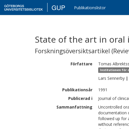
GUP
Publikationslistor
State of the art in oral
Forskningsöversiktsartikel (Revie
Författare
Tomas
Albrekts
Institutionen för 
Lars
Sennerby
|
Publikationsår
1991
Publicerad i
Journal of clinic
Sammanfattning
Uncontrolled ora
documentation o
followed up for 
without referenc