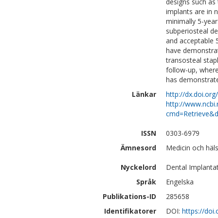
designs such as 
implants are in 
minimally 5-year
subperiosteal d
and acceptable 5
have demonstrate
transosteal stap
follow-up, wher
has demonstrate
Länkar
http://dx.doi.or
http://www.ncbi.
cmd=Retrieve&d
ISSN
0303-6979
Ämnesord
Medicin och häl
Nyckelord
Dental Implanta
Språk
Engelska
Publikations-ID
285658
Identifikatorer
DOI:
https://doi