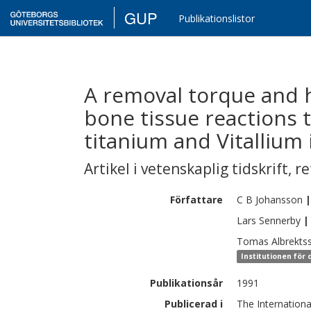
GUP
Publikationslistor
A removal torque and 
bone tissue reactions 
titanium and Vitallium
Artikel i vetenskaplig tidskrift
,
re
Författare
C B
Johansson
|
Lars
Sennerby
|
Tomas
Albrekts
Institutionen för 
Publikationsår
1991
Publicerad i
The International