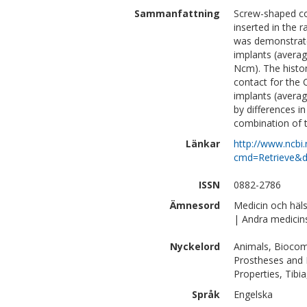
Sammanfattning
Screw-shaped co
inserted in the r
was demonstrate
implants (avera
Ncm). The histo
contact for the 
implants (averag
by differences i
combination of 
Länkar
http://www.ncbi.
cmd=Retrieve&d
ISSN
0882-2786
Ämnesord
Medicin och häl
| Andra medicin
Nyckelord
Animals, Biocom
Prostheses and I
Properties, Tibia
Språk
Engelska