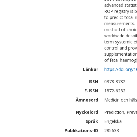
advanced statist
ROP registry is 
to predict total
measurements. T
method of choic
worldwide despit
term systemic e
control and prov
supplementation 
of fetal haemogl
Länkar
https://doi.org/
ISSN
0378-3782
E-ISSN
1872-6232
Ämnesord
Medicin och häls
Nyckelord
Prediction, Prev
Språk
Engelska
Publikations-ID
285633