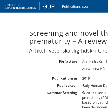
GUP
Publikationslistor
Screening and novel th
prematurity – A review
Artikel i vetenskaplig tidskrift
,
re
Författare
Ann
Hellström
|
Anna-Lena
Hård
Publikationsår
2019
Publicerad i
Early Human De
Sammanfattning
© 2019 Elsevier 
prematurity (RO
based on birth c
been developed 