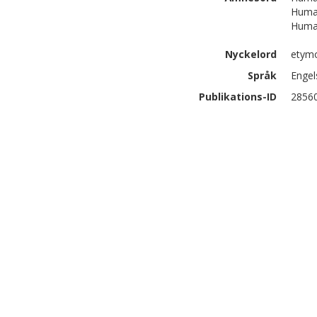
Human
Human
Nyckelord
etymo
Språk
Engel
Publikations-ID
2856