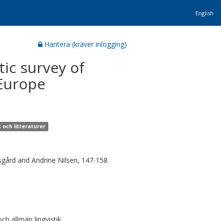
English
Hantera (kräver inlogging)
ic survey of
Europe
 och litteraturer
Ersgård and Andrine Nilsen, 147-158
h allmän lingvistik