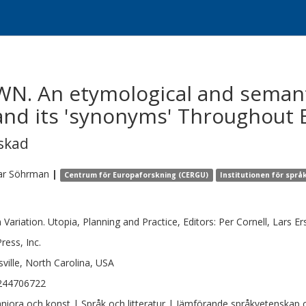
N. An etymological and semant
nd its 'synonyms' Throughout 
skad
ar
Söhrman
|
Centrum för Europaforskning (CERGU)
Institutionen för språk
 Variation. Utopia, Planning and Practice, Editors: Per Cornell, Lars 
ress, Inc.
sville, North Carolina, USA
244706722
iora och konst | Språk och litteratur | Jämförande språkvetenskap oc