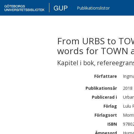
GUP
Publikationslistor
From URBS to TOW
words for TOWN a
Kapitel i bok
,
refereegran
Författare
Ingm
Publikationsår
2018
Publicerad i
Urban
Förlag
Lulu P
Förlagsort
Morri
ISBN
9780
Ämnesord
Human