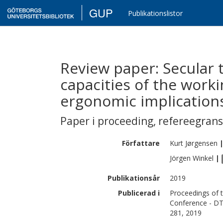
GUP
Publikationslistor
Review paper: Secular 
capacities of the work
ergonomic implication
Paper i proceeding
,
refereegran
Författare
Kurt
Jørgensen
Jörgen
Winkel
|
Publikationsår
2019
Publicerad i
Proceedings of 
Conference - DTU
281, 2019