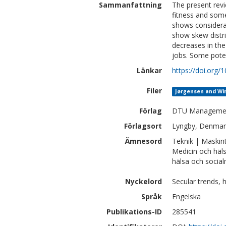
Sammanfattning
The present revi
fitness and some
shows considera
show skew distri
decreases in th
jobs. Some poten
Länkar
https://doi.org
Filer
Jørgensen and Win
Förlag
DTU Management
Förlagsort
Lyngby, Denmar
Ämnesord
Teknik | Maskin
Medicin och häl
hälsa och social
Nyckelord
Secular trends, 
Språk
Engelska
Publikations-ID
285541