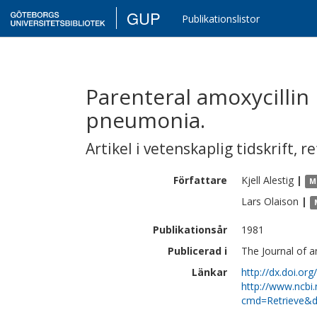
GUP
Publikationslistor
Parenteral amoxycillin
pneumonia.
Artikel i vetenskaplig tidskrift
,
re
Författare
Kjell
Alestig
|
M
Lars
Olaison
|
Publikationsår
1981
Publicerad i
The Journal of a
Länkar
http://dx.doi.or
http://www.ncbi.
cmd=Retrieve&d