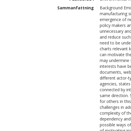
Sammanfattning
Background Emiss
manufacturing si
emergence of new
policy makers an
unnecessary and 
and reduce such 
need to be under
charts relevant k
can motivate the
may undermine s
interests have be
documents, websi
different actor-t
agencies, states
connected by int
same direction. 
for others in th
challenges in add
complexity of the
dependency and 
possible ways of
of motivating in