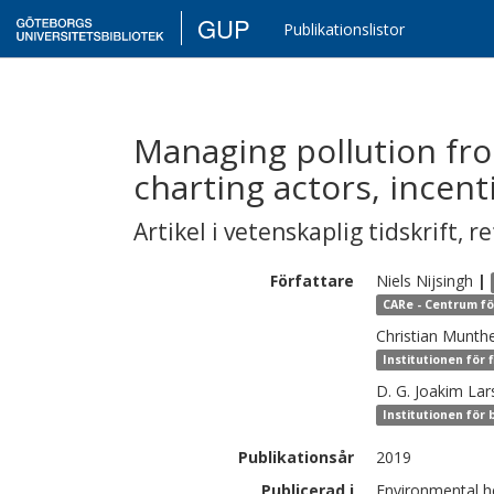
GUP
Publikationslistor
Managing pollution fro
charting actors, incent
Artikel i vetenskaplig tidskrift
,
re
Författare
Niels
Nijsingh
|
CARe - Centrum fö
Christian
Munth
Institutionen för f
D. G. Joakim
Lar
Institutionen för
Publikationsår
2019
Publicerad i
Environmental he