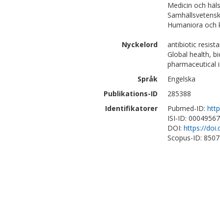
Medicin och häl
Samhällsvetenska
Humaniora och kon
Nyckelord
antibiotic resis
Global health, b
pharmaceutical in
Språk
Engelska
Publikations-ID
285388
Identifikatorer
Pubmed-ID:
htt
ISI-ID: 0004956
DOI:
https://do
Scopus-ID: 850