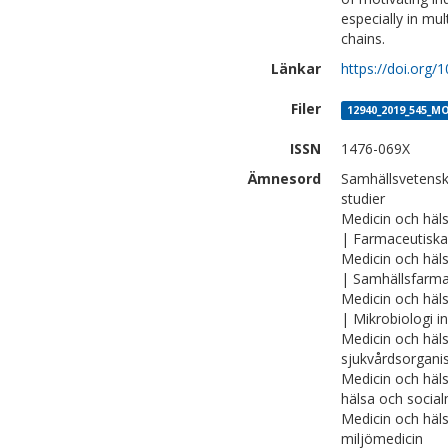
especially in mul
chains.
Länkar
https://doi.org
Filer
12940_2019_545_M
ISSN
1476-069X
Ämnesord
Samhällsvetensk
studier
Medicin och häl
| Farmaceutiska
Medicin och häl
| Samhällsfarmac
Medicin och häl
| Mikrobiologi 
Medicin och häl
sjukvårdsorganis
Medicin och häl
hälsa och social
Medicin och häl
miljömedicin