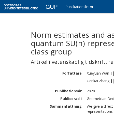
GUP
Publikationslistor
Norm estimates and asy
quantum SU(n) represe
class group
Artikel i vetenskaplig tidskrift
,
re
Författare
Xueyuan
Wan
|
Genkai
Zhang
|
Publikationsår
2020
Publicerad i
Geometriae Dedi
Sammanfattning
We give a direct
representations 