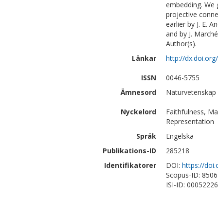
embedding. We gi
projective conne
earlier by J. E.
and by J. March
Author(s).
Länkar
http://dx.doi.o
ISSN
0046-5755
Ämnesord
Naturvetenskap
Nyckelord
Faithfulness, M
Representation
Språk
Engelska
Publikations-ID
285218
Identifikatorer
DOI:
https://do
Scopus-ID: 850
ISI-ID: 0005222