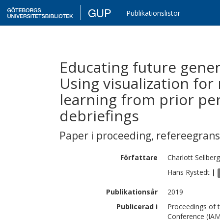
GUP
Publikationslistor
Educating future gener
Using visualization for
learning from prior pe
debriefings
Paper i proceeding
,
refereegran
Författare
Charlott
Sellberg
Hans
Rystedt
|
Publikationsår
2019
Publicerad i
Proceedings of t
Conference (IA