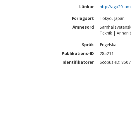
Länkar
http://aga20.ia
Förlagsort
Tokyo, Japan.
Ämnesord
Samhällsvetensk
Teknik | Annan 
Språk
Engelska
Publikations-ID
285211
Identifikatorer
Scopus-ID: 850