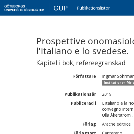
GUP
Publikationslistor
Prospettive onomasiolo
l'italiano e lo svedese.
Kapitel i bok
,
refereegranskad
Författare
Ingmar
Söhrma
Institutionen för 
Publikationsår
2019
Publicerad i
L'italiano e la ric
convegno interna
Ulla Åkerström.,
Förlag
Aracne editrice
Förlagsort
Canterano