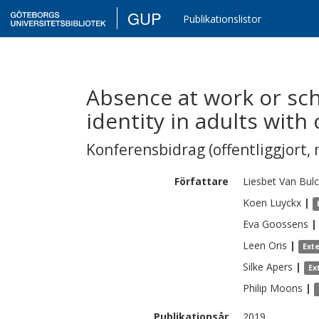
GUP
Publikationslistor
Absence at work or scho
identity in adults with
Konferensbidrag (offentliggjort, 
Författare
Liesbet
Van Bulc
Koen
Luyckx
|
Eva
Goossens
|
Leen
Oris
|
Ext
Silke
Apers
|
Ex
Philip
Moons
|
Publikationsår
2019