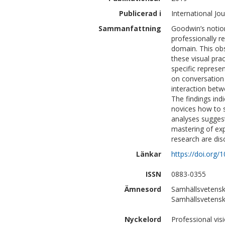
Publicerad i
International Jo
Sammanfattning
Goodwin’s notion
professionally r
domain. This ob
these visual pr
specific represe
on conversation
interaction betw
The findings ind
novices how to s
analyses suggest
mastering of exp
research are dis
Länkar
https://doi.org/1
ISSN
0883-0355
Ämnesord
Samhällsvetensk
Samhällsvetensk
Nyckelord
Professional vis