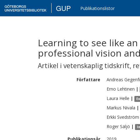
GUP
Publikationslistor
Learning to see like an
professional vision and
Artikel i vetenskaplig tidskrift
,
re
Författare
Andreas
Gegenf
Erno
Lehtinen
|
Laura
Helle
|
E
Markus
Nivala
|
Erkki
Svedström
Roger
Säljö
|
I
Publikationsår
2019