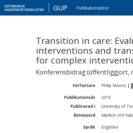
GUP
Publikationslistor
Transition in care: Eva
interventions and tra
for complex interventi
Konferensbidrag (offentliggjort, 
Författare
Philip
Moons
|
Publikationsår
2019
Publicerad i
University of Te
Ämnesord
Medicin och häl
Språk
Engelska