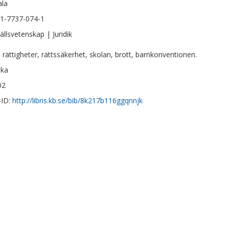
ala
1-7737-074-1
llsvetenskap | Juridik
 rättigheter, rättssäkerhet, skolan, brott, barnkonventionen.
ska
02
-ID:
http://libris.kb.se/bib/8k217b116ggqnnjk