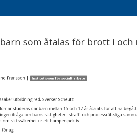
barn som åtalas för brott i och
nne
Fransson
|
Institutionen för socialt arbete
tssäker utbildning red. Sverker Scheutz
domar studeras där barn mellan 15 och 17 år åtalats för att ha begått 
ringen ifråga om barns rättigheter i straff- och processrättsliga samm
n om rättssäkerhet ur ett barnperspektiv.
s förlag