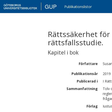
GUP
Publikationslistor
Rättssäkerhet för 
rättsfallsstudie.
Kapitel i bok
Författare
Susa
Publikationsår
2019
Publicerad i
I Rät
Sammanfattning
Tolv 
regle
fråga
Förlag
Iustu