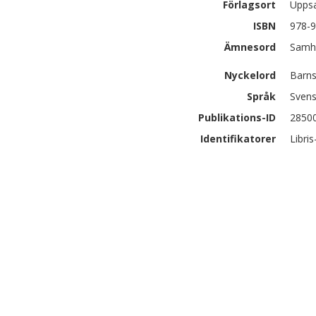
Förlagsort
Upps
ISBN
978-9
Ämnesord
Samhä
Nyckelord
Barns
Språk
Sven
Publikations-ID
2850
Identifikatorer
Libris