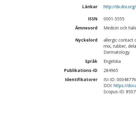
Länkar
http://dx.doi.o
ISSN
0001-5555
Ämnesord
Medicin och häl
Nyckelord
allergic contact
mix, rubber, del
Dermatology
Språk
Engelska
Publikations-ID
284965
Identifikatorer
ISI-ID: 0004877
DOI:
https://do
Scopus-ID: 850