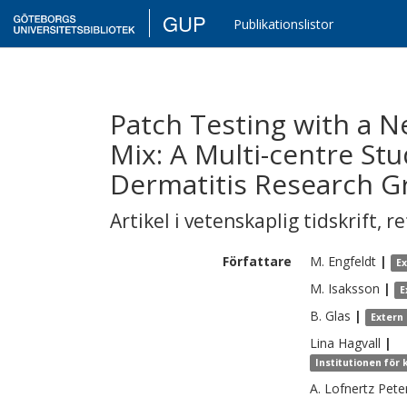
GUP
Publikationslistor
Patch Testing with a 
Mix: A Multi-centre St
Dermatitis Research G
Artikel i vetenskaplig tidskrift
,
re
Författare
M.
Engfeldt
|
E
M.
Isaksson
|
E
B.
Glas
|
Extern
Lina
Hagvall
|
Institutionen för
A.
Lofnertz Pete