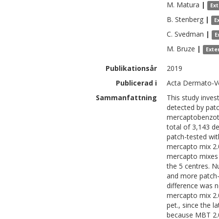
M.
Matura
|
Ex
B.
Stenberg
|
E
C.
Svedman
|
E
M.
Bruze
|
Exte
Publikationsår
2019
Publicerad i
Acta Dermato-Ve
Sammanfattning
This study inves
detected by patc
mercaptobenzot
total of 3,143 d
patch-tested wit
mercapto mix 2.0
mercapto mixes v
the 5 centres. N
and more patch-t
difference was n
mercapto mix 2.
pet., since the 
because MBT 2.0%